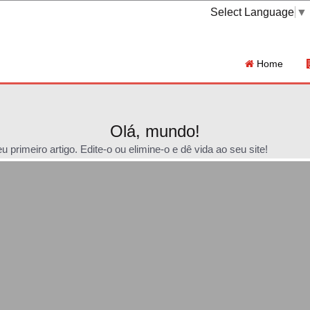
Select Language
▼
Home
Olá, mundo!
primeiro artigo. Edite-o ou elimine-o e dê vida ao seu site!