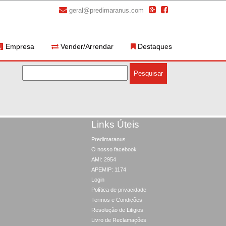
geral@predimaranus.com
Empresa
Vender/Arrendar
Destaques
Links Úteis
Predimaranus
O nosso facebook
AMI: 2954
APEMIP: 1174
Login
Política de privacidade
Termos e Condições
Resolução de Litigios
Livro de Reclamações