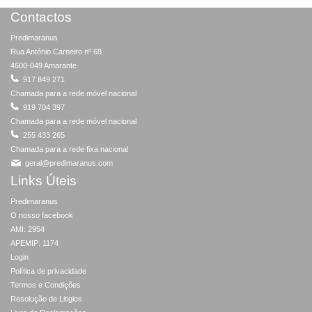
Contactos
Predimaranus
Rua António Carneiro nº 68
4600-049 Amarante
917 849 271
Chamada para a rede móvel nacional
919 704 397
Chamada para a rede móvel nacional
255 433 265
Chamada para a rede fixa nacional
geral@predimaranus.com
Links Úteis
Predimaranus
O nosso facebook
AMI: 2954
APEMIP: 1174
Login
Política de privacidade
Termos e Condições
Resolução de Litigios