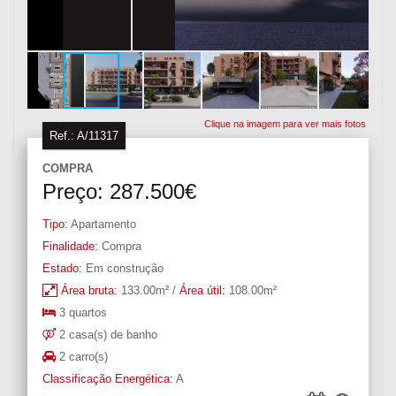
Clique na imagem para ver mais fotos
Ref.:
A/11317
COMPRA
Preço: 287.500€
Tipo:
Apartamento
Finalidade:
Compra
Estado:
Em construção
Área bruta:
133.00m² /
Área útil:
108.00m²
3 quartos
2 casa(s) de banho
2 carro(s)
Classificação Energética:
A